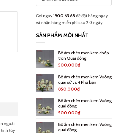
Gọi ngay
1900 63 68
để đặt hàng ngay
và nhận hàng miễn phí sau 2-3 ngày.
SẢN PHẨM MỚI NHẤT
Bộ ấm chén men kem chóp
tròn Quai đồng
500.000
₫
Bộ ấm chén men kem Vuông
quai sứ và 4 Phụ kiện
850.000
₫
Bộ ấm chén men kem Vuông
quai đồng
500.000
₫
ên ngoài
Bộ ấm chén men kem Vuông
quai đồng
tinh túy