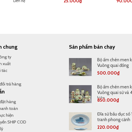
Liên hệ
25.000
₫
90.00
n chung
Sản phẩm bán chạy
Công ty
Bộ ấm chén men 
n xuất
Vuông quai đồng
 tác
500.000
₫
đổi trả hàng
Bộ ấm chén men 
ẫn
Vuông quai sứ và 
kiện
850.000
₫
đặt hàng
thanh toán
Đĩa sứ bầu dục số 
hực hiện
tranh phong cảnh
uyển SHIP COD
220.000
₫
lý