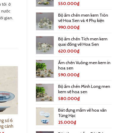
550.000
₫
 tới ở
, nước
Bộ ấm chén men kem Tròn
i gian.
vẽ Hoa Sen và 4 Phụ kiện
990.000
₫
Bộ ấm chén Tích men kem
quai đồng vẽ Hoa Sen
620.000
₫
Ấm chén Vuông men kem in
hoa sen
590.000
₫
Bộ ấm chén Minh Long men
kem vẽ hoa sen
580.000
₫
Bát đựng mắm vẽ hoa văn
Tùng Hạc
ng số 6
Đĩa sứ sâu lòng số 7
25.000
₫
ng cảnh
vẽ tranh phong cảnh