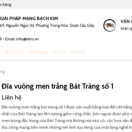
ao hàng
GIẢI PHÁP MẠNG BẠCH KIM
VẬN 
 169, Nguyễn Ngọc Vũ, Phường Trung Hòa, Quận Cầu Giấy,
toàn q
9 - Email: info@bkns.vn
ủ
Giới thiệu
Cửa hàng
Tin tức
Liên hệ
àng
Đĩa vuông men trắng Bát Tràng số 1
Liên hệ
Đĩa vuông men trắng bát tràng số 1 được sản xuất bằng loại đất sét trắn
nhất của Bát Tràng tạo lên xương gốm cứng chắc, bên ngoài được phủ 
men bóng đặc trưng của Bát Tràng mà không nơi nào có, các hoa văn 
thủ công mang trên mình những nét tinh túy riêng của một làng nghề t