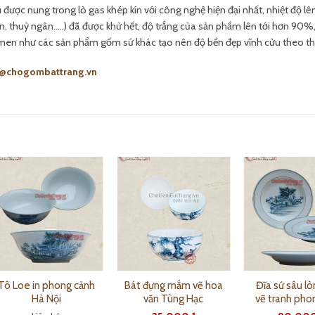
được nung trong lò gas khép kín với công nghệ hiện đại nhất, nhiệt độ lên
an, thuỷ ngân..…) đã được khử hết, độ trắng của sản phầm lên tới hơn 90%
men như các sản phẩm gốm sứ khác tạo nên độ bền đẹp vĩnh cửu theo thờ
s@chogombattrang.vn
Tô Loe in phong cảnh
Bát đựng mắm vẽ hoa
Đĩa sứ sâu lò
Hà Nội
văn Tùng Hạc
vẽ tranh pho