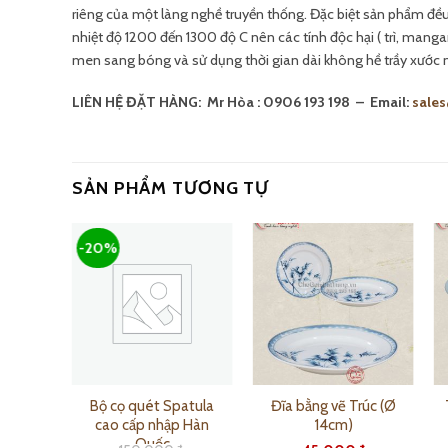
riêng của một làng nghề truyền thống. Đặc biệt sản phẩm đều 
nhiệt độ 1200 đến 1300 độ C nên các tính độc hại ( trì, mang
men sang bóng và sử dụng thời gian dài không hề trầy xước 
LIÊN HỆ ĐẶT HÀNG:
Mr Hòa : 0906 193 198 – Email:
sale
SẢN PHẨM TƯƠNG TỰ
-20%
 trắng
Bộ cọ quét Spatula
Đĩa bằng vẽ Trúc (Ø
ố 2
cao cấp nhập Hàn
14cm)
Quốc