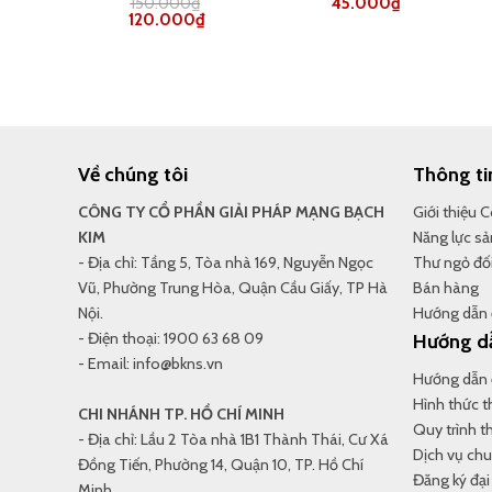
150.000
₫
45.000
₫
Giá
Giá
120.000
₫
gốc
hiện
là:
tại
150.000₫.
là:
120.000₫.
Về chúng tôi
Thông ti
CÔNG TY CỔ PHẦN GIẢI PHÁP MẠNG BẠCH
Giới thiệu 
KIM
Năng lực sả
- Địa chỉ: Tầng 5, Tòa nhà 169, Nguyễn Ngọc
Thư ngỏ đối
Vũ, Phường Trung Hòa, Quận Cầu Giấy, TP Hà
Bán hàng
Nội.
Hướng dẫn 
- Điện thoại: 1900 63 68 09
Hướng d
- Email: info@bkns.vn
Hướng dẫn 
Hình thức 
CHI NHÁNH TP. HỒ CHÍ MINH
Quy trình t
- Địa chỉ: Lầu 2 Tòa nhà 1B1 Thành Thái, Cư Xá
Dịch vụ ch
Đồng Tiến, Phường 14, Quận 10, TP. Hồ Chí
Đăng ký đại 
Minh.