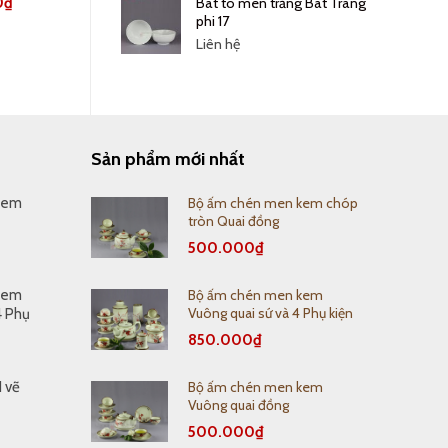
0
₫
45.000
₫
Bát tô men trắng Bát Tràng
phi 17
Liên hệ
Sản phẩm mới nhất
Bộ ấm chén men kem chóp
kem
tròn Quai đồng
500.000
₫
Bộ ấm chén men kem
kem
Vuông quai sứ và 4 Phụ kiện
4 Phụ
850.000
₫
Bộ ấm chén men kem
1 vẽ
Vuông quai đồng
500.000
₫