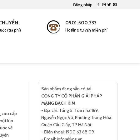
Đăng nhập
CHUYỂN
0901.500.333
uốc (trả phí)
Hotline tư vấn miễn phí
Tìm
kiếm:
Sản phẩm đang sẵn có tại
CÔNG TY CỔ PHẦN GIẢI PHÁP
MẠNG BẠCH KIM
- Địa chỉ: Tầng 5, Tòa nhà 169,
g cao cấp
Nguyễn Ngọc Vũ, Phường Trung Hòa,
một lớp
Quận Cầu Giấy, TP Hà Nội.
được vẽ
- Điện thoại: 1900 63 68 09
ruyền
- Email: info@bkns.vn