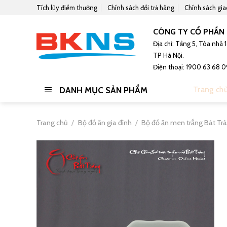
Skip
Tích lũy điểm thưởng
Chính sách đổi trả hàng
Chính sách gi
to
content
CÔNG TY CỔ PHẦN 
Địa chỉ: Tầng 5, Tòa nhà
TP Hà Nội.
Điện thoại: 1900 63 68 0
Trang ch
DANH MỤC SẢN PHẨM
Trang chủ
/
Bộ đồ ăn gia đình
/
Bộ đồ ăn men trắng Bát Tr