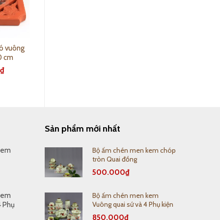
ió vuông
Ấm chén men lam
0 cm
(Bưởi Khay)
0
₫
420.000
₫
Sản phẩm mới nhất
Bộ ấm chén men kem chóp
kem
tròn Quai đồng
500.000
₫
Bộ ấm chén men kem
kem
Vuông quai sứ và 4 Phụ kiện
4 Phụ
850.000
₫