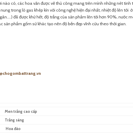
 nào có, các hoa văn được vẽ thủ công mang trên mình những nét tinh t
ng trong lò gas khép kín với công nghệ hiện đại nhất, nhiệt độ lên tới ở
 ngân..…) đã được khử hết, độ trắng của sản phầm lên tới hơn 90%, nước 
ác sản phẩm gốm sứ khác tạo nên độ bền đẹp vĩnh cửu theo thời gian.
s@chogombattrang.vn
Men trắng cao cấp
Trắng sáng
Hoa đào