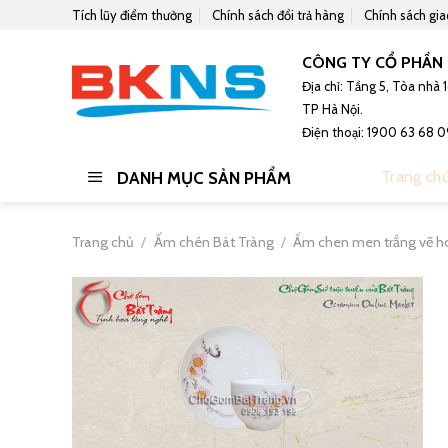
Skip
Tích lũy điểm thưởng
Chính sách đổi trả hàng
Chính sách gi
to
content
CÔNG TY CỔ PHẦN 
Địa chỉ: Tầng 5, Tòa nhà
TP Hà Nội.
Điện thoại: 1900 63 68 0
Trang ch
DANH MỤC SẢN PHẨM
Trang chủ
/
Ấm chén Bát Tràng
/
Ấm chen men trắng vẽ h