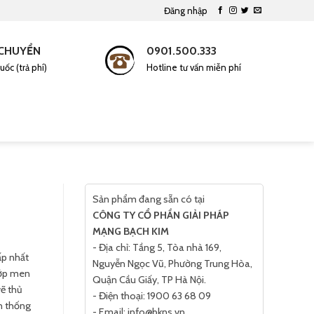
Đăng nhập
CHUYỂN
0901.500.333
uốc (trả phí)
Hotline tư vấn miễn phí
Tìm
kiếm:
Sản phẩm đang sẵn có tại
CÔNG TY CỔ PHẦN GIẢI PHÁP
MẠNG BẠCH KIM
- Địa chỉ: Tầng 5, Tòa nhà 169,
ấp nhất
Nguyễn Ngọc Vũ, Phường Trung Hòa,
lớp men
Quận Cầu Giấy, TP Hà Nội.
ẽ thủ
- Điện thoại: 1900 63 68 09
n thống
- Email: info@bkns.vn