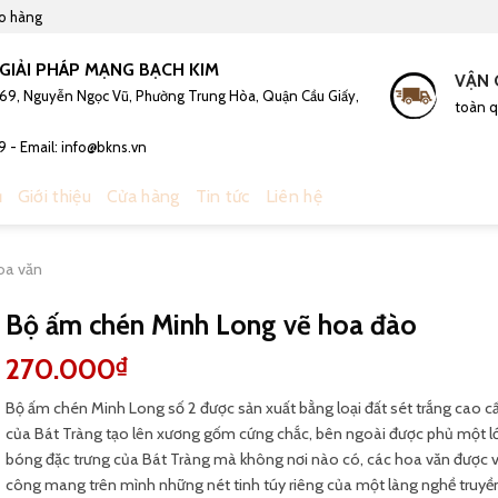
ao hàng
GIẢI PHÁP MẠNG BẠCH KIM
VẬN 
 169, Nguyễn Ngọc Vũ, Phường Trung Hòa, Quận Cầu Giấy,
toàn q
9 - Email: info@bkns.vn
ủ
Giới thiệu
Cửa hàng
Tin tức
Liên hệ
oa văn
Bộ ấm chén Minh Long vẽ hoa đào
270.000
₫
Bộ ấm chén Minh Long số 2 được sản xuất bằng loại đất sét trắng cao c
của Bát Tràng tạo lên xương gốm cứng chắc, bên ngoài được phủ một 
bóng đặc trưng của Bát Tràng mà không nơi nào có, các hoa văn được v
công mang trên mình những nét tinh túy riêng của một làng nghề truyề