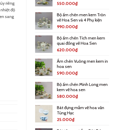
úy riêng
550.000
₫
 nhiệt độ
Bộ ấm chén men kem Tròn
men sang
vẽ Hoa Sen và 4 Phụ kiện
990.000
₫
Bộ ấm chén Tích men kem
quai đồng vẽ Hoa Sen
620.000
₫
Ấm chén Vuông men kem in
hoa sen
590.000
₫
Bộ ấm chén Minh Long men
kem vẽ hoa sen
580.000
₫
Bát đựng mắm vẽ hoa văn
Tùng Hạc
25.000
₫