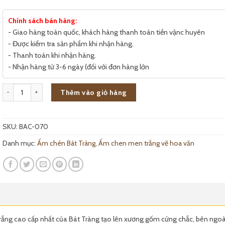
Chính sách bán hàng:
- Giao hàng toàn quốc, khách hàng thanh toán tiền vậnc huyên
- Được kiểm tra sản phẩm khi nhận hàng.
- Thanh toán khi nhận hàng.
- Nhận hàng từ 3-6 ngày (đối với đơn hàng lớn
Bộ ấm chén Minh Long vẽ hoa đào số lượng
Thêm vào giỏ hàng
SKU:
BAC-070
Danh mục:
Ấm chén Bát Tràng
,
Ấm chen men trắng vẽ hoa văn
trắng cao cấp nhất của Bát Tràng tạo lên xương gốm cứng chắc, bên ngo