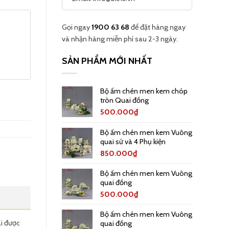
Gọi ngay
1900 63 68
để đặt hàng ngay
và nhận hàng miễn phí sau 2-3 ngày.
SẢN PHẨM MỚI NHẤT
Bộ ấm chén men kem chóp
tròn Quai đồng
500.000
₫
Bộ ấm chén men kem Vuông
quai sứ và 4 Phụ kiện
850.000
₫
Bộ ấm chén men kem Vuông
quai đồng
500.000
₫
Bộ ấm chén men kem Vuông
ài được
quai đồng