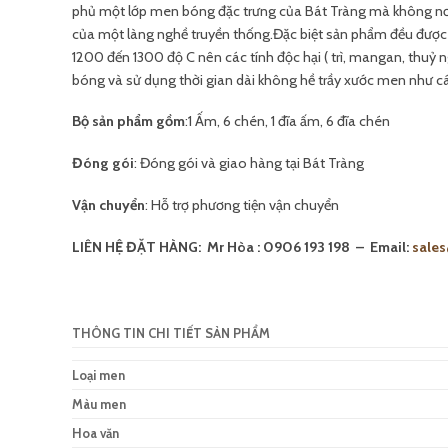
phủ một lớp men bóng đặc trưng của Bát Tràng mà không nơi
của một làng nghề truyền thống.Đặc biệt sản phẩm đều được nu
1200 đến 1300 độ C nên các tính độc hại ( trì, mangan, thuỷ
bóng và sử dụng thời gian dài không hề trầy xước men như c
Bộ sản phẩm gồm
:1 Ấm, 6 chén, 1 đĩa ấm, 6 đĩa chén
Đóng gói
: Đóng gói và giao hàng tại Bát Tràng
Vận chuyển
: Hỗ trợ phương tiện vận chuyển
LIÊN HỆ ĐẶT HÀNG:
Mr Hòa : 0906 193 198 – Email:
sale
THÔNG TIN CHI TIẾT SẢN PHẨM
Loại men
Màu men
Hoa văn