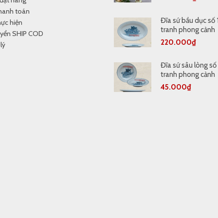
đặt hàng
thanh toán
Đĩa sứ bầu dục số 
hực hiện
tranh phong cảnh
uyển SHIP COD
220.000
₫
lý
Đĩa sứ sâu lòng số
tranh phong cảnh
45.000
₫