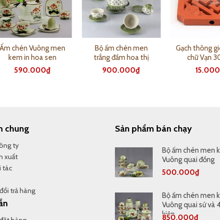
Ấm chén Vuông men
Bộ ấm chén men
Gạch thông g
kem in hoa sen
trắng đầm hoa thị
chữ Vạn 3
590.000
₫
900.000
₫
15.00
n chung
Sản phẩm bán chạy
Công ty
Bộ ấm chén men 
n xuất
Vuông quai đồng
 tác
500.000
₫
đổi trả hàng
Bộ ấm chén men 
ẫn
Vuông quai sứ và 
kiện
850.000
₫