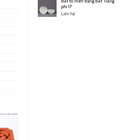
Bát tô men trắng Bát Tràng
phi 17
Liên hệ