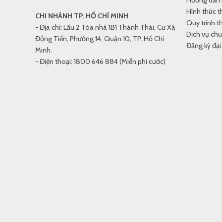
Hướng dẫn 
Hình thức 
CHI NHÁNH TP. HỒ CHÍ MINH
Quy trình t
- Địa chỉ: Lầu 2 Tòa nhà 1B1 Thành Thái, Cư Xá
Dịch vụ ch
Đồng Tiến, Phường 14, Quận 10, TP. Hồ Chí
Đăng ký đại 
Minh.
- Điện thoại: 1800 646 884 (Miễn phí cước)