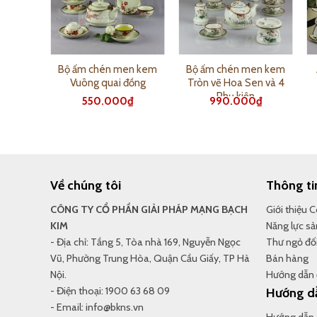
Minh
Bộ ấm chén men kem
Bộ ấm chén men kem
 ly
Vuông quai đồng
Tròn vẽ Hoa Sen và 4
Phụ kiện
₫
550.000
₫
990.000
₫
Về chúng tôi
Thông ti
CÔNG TY CỔ PHẦN GIẢI PHÁP MẠNG BẠCH
Giới thiệu 
KIM
Năng lực sả
- Địa chỉ: Tầng 5, Tòa nhà 169, Nguyễn Ngọc
Thư ngỏ đối
Vũ, Phường Trung Hòa, Quận Cầu Giấy, TP Hà
Bán hàng
Nội.
Hướng dẫn 
- Điện thoại: 1900 63 68 09
Hướng d
- Email: info@bkns.vn