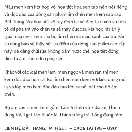
Màu men kem hết hợp với họa tiết hoa sen tạo nên nét riêng
và độc đáo của dòng sản phẩm ấm chén men kem cao cấp
Bát Tràng. Với họa tiết vẽ tay đem lại vẻ đẹp tự nhiên và tinh
tế khi pha trà vào chén ta sẽ thấy được sự kết hợp rất ăn ý
giữa màu men kem của bộ ấm chén và màu xanh của trà. Khi
sử dụng bạn sẽ thấy hết ưu điểm của dòng sản phẩm cao cấp
này: dễ dàng chùi rửa, không bám nước chè, họa tiết đồng
điệu từ ấm, chén đến phụ kiện.
Khác với các loại men lam, men ngọc và men rạn thì men
kem độc đáo hơn cả. Bộ ấm chén men kem với kiểu dáng mới
lạ và lớp men kem độc đáo tạo lên sự nổi bật cho bộ ấm
chén.
Bộ ấm chén men kem gồm: 1 ấm 6 chén và 7 đĩa kê, 1 bình
đựng trà, 1 gạt tàn thuốc lá, 1 bình tráng trà, 1 ống đựng tăm
LIÊN HỆ ĐẶT HÀNG: Mr Hòa : – 0906 193 198
– 0901