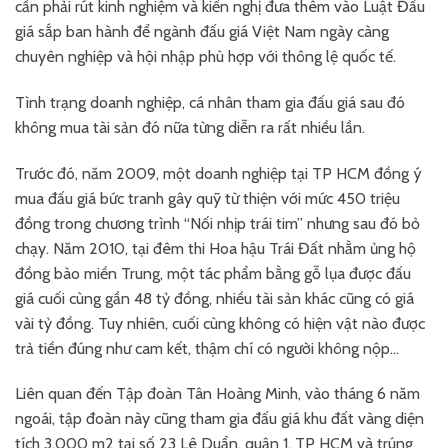
cần phải rút kinh nghiệm và kiến nghị đưa thêm vào Luật Đấu
giá sắp ban hành để ngành đấu giá Việt Nam ngày càng
chuyên nghiệp và hội nhập phù hợp với thông lệ quốc tế.
Tình trạng doanh nghiệp, cá nhân tham gia đấu giá sau đó
không mua tài sản đó nữa từng diễn ra rất nhiều lần.
Trước đó, năm 2009, một doanh nghiệp tại TP HCM đồng ý
mua đấu giá bức tranh gây quỹ từ thiện với mức 450 triệu
đồng trong chương trình “Nối nhịp trái tim” nhưng sau đó bỏ
chạy. Năm 2010, tại đêm thi Hoa hậu Trái Đất nhằm ủng hộ
đồng bào miền Trung, một tác phẩm bằng gỗ lụa được đấu
giá cuối cùng gần 48 tỷ đồng, nhiều tài sản khác cũng có giá
vài tỷ đồng. Tuy nhiên, cuối cùng không có hiện vật nào được
trả tiền đúng như cam kết, thậm chí có người không nộp…
Liên quan đến Tập đoàn Tân Hoàng Minh, vào tháng 6 năm
ngoái, tập đoàn này cũng tham gia đấu giá khu đất vàng diện
tích 3.000 m2 tại số 23 Lê Duẩn, quận 1, TP HCM và trúng