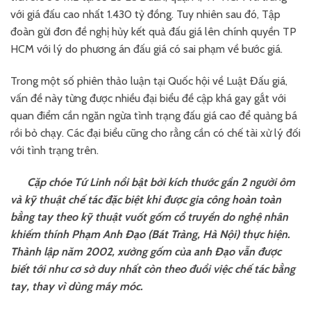
với giá đấu cao nhất 1.430 tỷ đồng. Tuy nhiên sau đó, Tập
đoàn gửi đơn đề nghị hủy kết quả đấu giá lên chính quyền TP
HCM với lý do phương án đấu giá có sai phạm về bước giá.
Trong một số phiên thảo luận tại Quốc hội về Luật Đấu giá,
vấn đề này từng được nhiều đại biểu đề cập khá gay gắt với
quan điểm cần ngăn ngừa tình trạng đấu giá cao để quảng bá
rồi bỏ chạy. Các đại biểu cũng cho rằng cần có chế tài xử lý đối
với tình trạng trên.
Cặp chóe Tứ Linh nổi bật bởi kích thước gần 2 người ôm
và kỹ thuật chế tác đặc biệt khi được gia công hoàn toàn
bằng tay theo kỹ thuật vuốt gốm cổ truyền do nghệ nhân
khiếm thính Phạm Anh Đạo (Bát Tràng, Hà Nội) thực hiện.
Thành lập năm 2002, xưởng gốm của anh Đạo vẫn được
biết tới như cơ sở duy nhất còn theo đuổi việc chế tác bằng
tay, thay vì dùng máy móc.