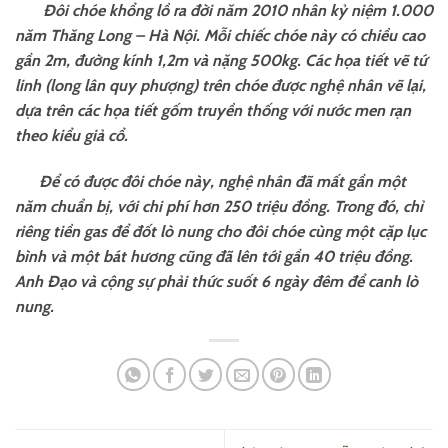
Đôi chóe khổng lồ ra đời năm 2010 nhân kỷ niệm 1.000
năm Thăng Long – Hà Nội. Mỗi chiếc chóe này có chiều cao
gần 2m, đường kính 1,2m và nặng 500kg. Các họa tiết vẽ tứ
linh (long lân quy phượng) trên chóe được nghệ nhân vẽ lại,
dựa trên các họa tiết gốm truyền thống với nước men rạn
theo kiểu giả cổ.
Để có được đôi chóe này, nghệ nhân đã mất gần một
năm chuẩn bị, với chi phí hơn 250 triệu đồng. Trong đó, chỉ
riêng tiền gas để đốt lò nung cho đôi chóe cùng một cặp lục
bình và một bát hương cũng đã lên tới gần 40 triệu đồng.
Anh Đạo và cộng sự phải thức suốt 6 ngày đêm để canh lò
nung.